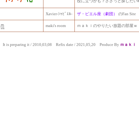
役に立つかも？ささっと探したい
Xavier-ｼｬﾋﾞｴﾙ-
ザ・ビエル座（劇団）
のFan Site
maki's room
ｍａｋｉのやりたい放題の部屋ｗ
It is preparing it / 2010,03,08 Refix date / 2021,05,20 Produce By
ｍａｋｉ