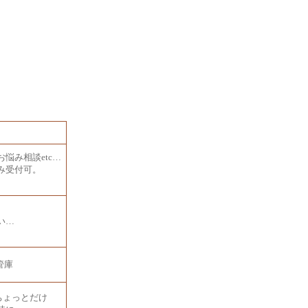
悩み相談etc…
み受付可。
い…
保管庫
ちょっとだけ