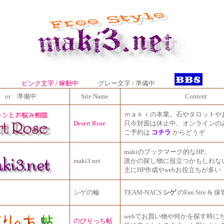
ピンク文字 / 稼動中
グレー文字 / 準備中
 or 準備中
Site Name
Content
ｍａｋｉの本業。石やタロットやお
Desert Rose
只今対面は休止中。オンラインの
ご予約は
コチラ
からどうぞ
makiのブックマーク的なHP。
maki3.net
誰かの探し物に役立つかもしれな
主にHP作成やwebお役立ちが多い
シゲの輪
TEAM-NACS
シゲ
のFan Site & 
webでお買い物や何かを探す時に
のびりっち帖